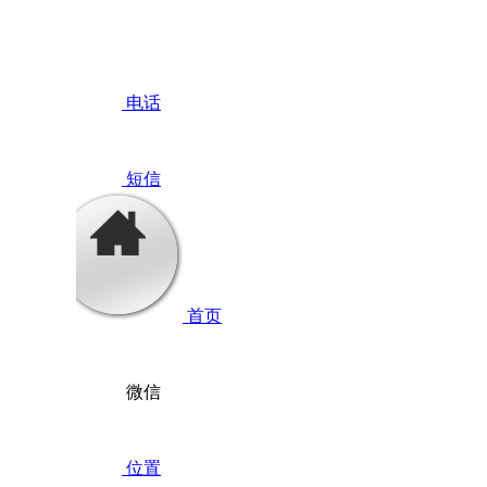
电话
短信
首页
微信
位置