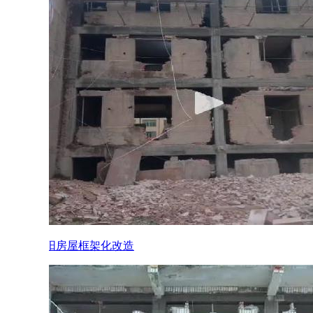
阳房屋框架化改造