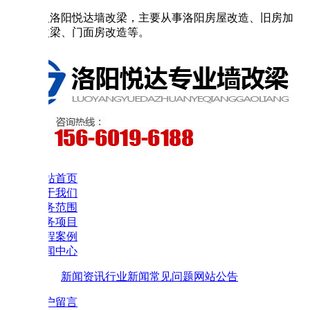
入
洛阳悦达墙改梁，主要
从事洛阳
房屋改造、
旧房加
改梁、门面房改造等。
站首页
于我们
务范围
务项目
程案例
闻中心
新闻资讯
行业新闻
常见问题
网站公告
户留言