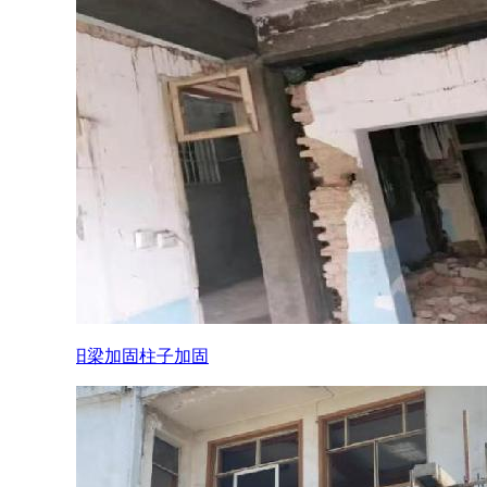
阳梁加固柱子加固