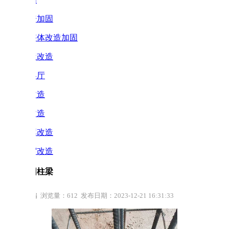
房加固
整体改造加固
屋改造
客厅
改造
改造
库改造
宿改造
固柱梁
览量：612 发布日期：2023-12-21 16:31:33